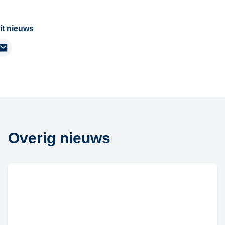
it nieuws
kedIn
Email
Overig nieuws